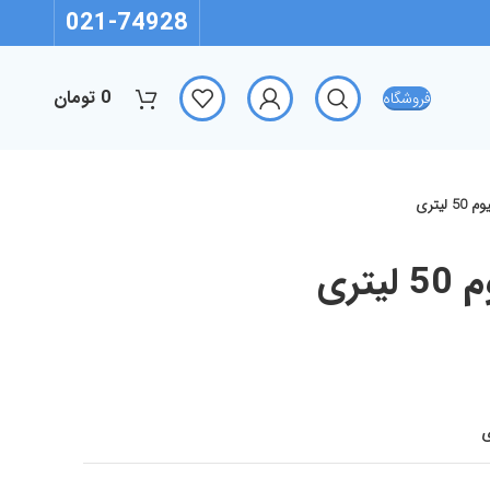
021-74928
0
تومان
فروشگاه
لیتری
تری
ی