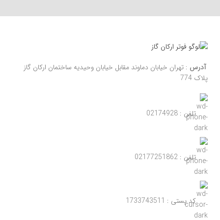
آدرس
: تهران خیابان دماوند مقابل خیابان وحیدیه ساختمان ارکان گاز
پلاک 774
تلفن : 02174928
تلفن : 02177251862
کد پستی : 1733743511