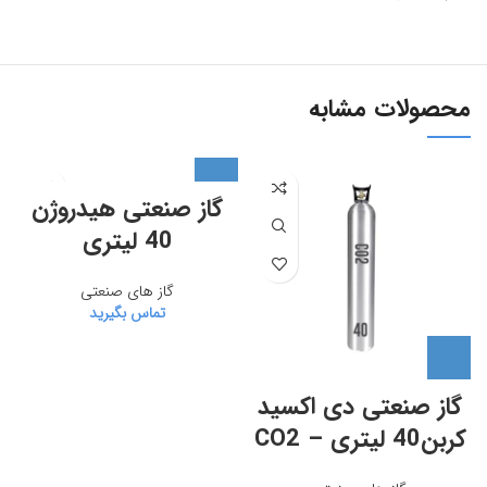
محصولات مشابه
گاز صنعتی هیدروژن
40 لیتری
گاز های صنعتی
تماس بگیرید
گاز صنعتی دی اکسید
کربن40 لیتری – CO2