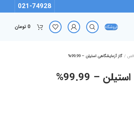
021-74928
0
تومان
فروشگاه
الص
گاز آزمایشگاهی استیلن – 99.99%
یلن – 99.99%